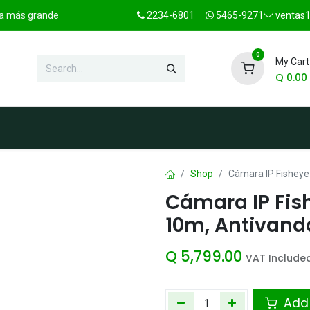
ica más grande
2234-6801
5465-9271
ventas1
0
My Cart
Q
0.00
hop
Marcas
Contact us
OFER
Shop
Cámara IP Fisheye
Cámara IP Fish
10m, Antivand
Q
5,799.00
VAT Include
Add 