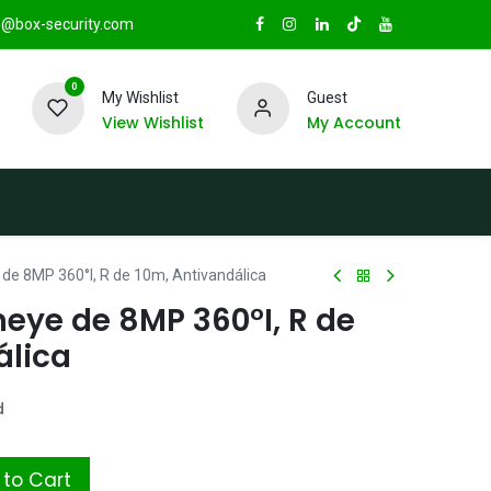
@box-security.com
0
My Wishlist
Guest
View Wishlist
My Account
TAS
Sucursales
Radio Box Security
 de 8MP 360°I, R de 10m, Antivandálica
eye de 8MP 360°I, R de
álica
d
to Cart