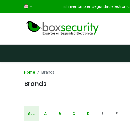
¡El inventario en seguridad electrón
Home
Categorías
S
Home
Brands
Brands
ALL
A
B
C
D
E
F