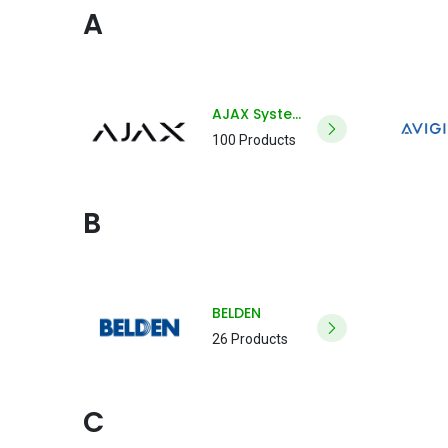
A
AJAX Systems
100 Products
B
BELDEN
26 Products
C