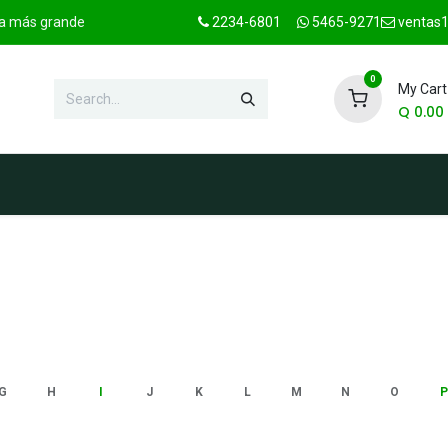
ica más grande
2234-6801
5465-9271
ventas1
0
My Cart
Q
0.00
hop
Marcas
Contact us
OFER
G
H
I
J
K
L
M
N
O
P