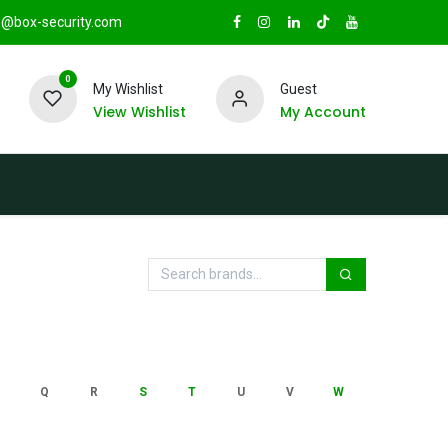
@box-security.com
0
My Wishlist
Guest
View Wishlist
My Account
TAS
Sucursales
Radio Box Security
Q
R
S
T
U
V
W
X
Y