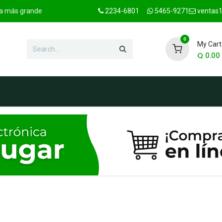
ica más grande
2234-6801
5465-9271
ventas1
0
My Cart
Q
0.00
hop
Marcas
Contact us
OFER