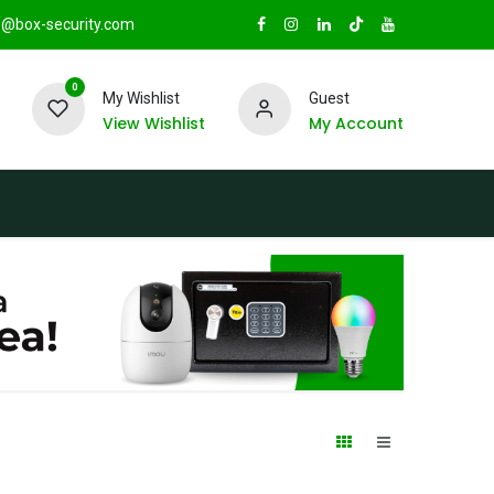
@box-security.com
0
My Wishlist
Guest
View Wishlist
My Account
TAS
Sucursales
Radio Box Security