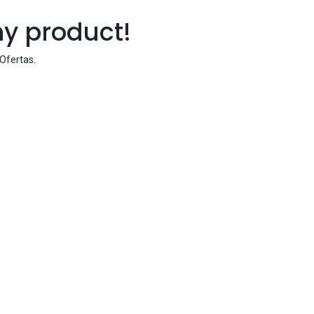
ny product!
Ofertas
.