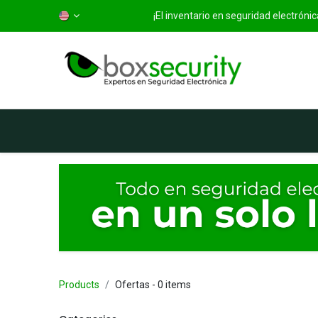
¡El inventario en seguridad electrón
Home
Categorías
S
Products
Ofertas
- 0 items