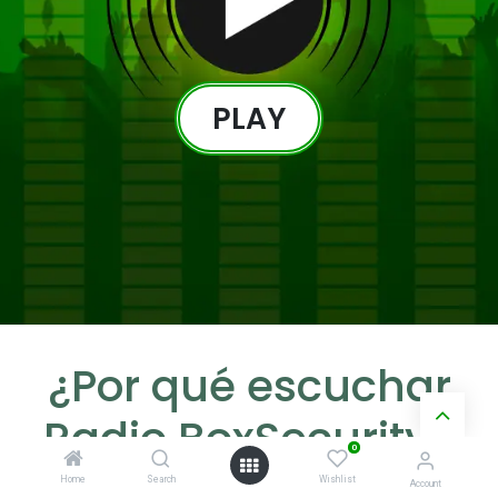
PL​​AY
¿Por qué escuchar
Radio BoxSecurity?
0
Home
Search
Wishlist
Account