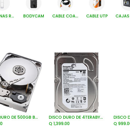
ANTENAS RETAIL Y ACCESORIOS
BODYCAM
CABLE COAXIAL
CABLE UTP
DISCO DURO DE 500GB B-STOCK
DISCO DURO DE 4TERABYTES B-STOCK
Add to Cart
Add to Cart
00
Q
1,399.00
Q
999.0