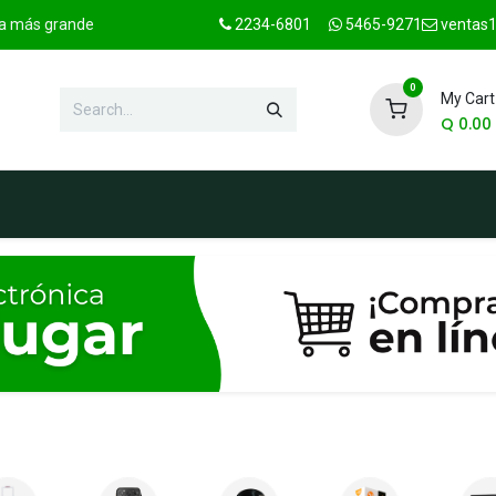
ica más grande
2234-6801
5465-9271
ventas1
0
My Cart
Q
0.00
hop
Marcas
Contact us
OFER