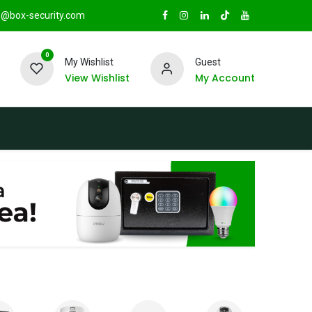
@box-security.com
0
My Wishlist
Guest
View Wishlist
My Account
TAS
Sucursales
Radio Box Security