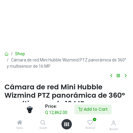
Shop
Cámara de red Mini Hubble Wizmind PTZ panorámica de 360°
y multisensor de 16 MP
Cámara de red Mini Hubble
Wizmind PTZ panorámica de 360°
y multisensor de 16 MP
Price:
Add to Cart
Q
12,862.00
Q
12,862.00
VAT Included
0
Home
Search
Wishlist
Account