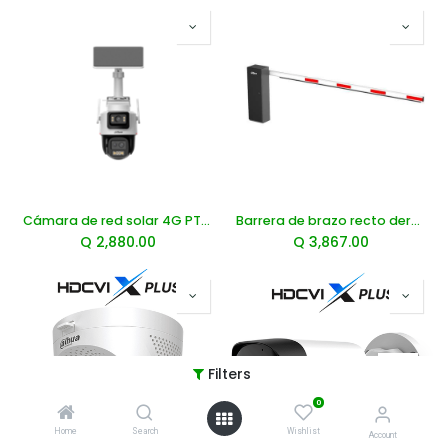
Cámara de red solar 4G PT con zoom híbrido WizColor de 3+3 MP
Barrera de brazo recto derecha Dahua
Q
2,880.00
Q
3,867.00
Filters
0
Home
Search
Wishlist
Account