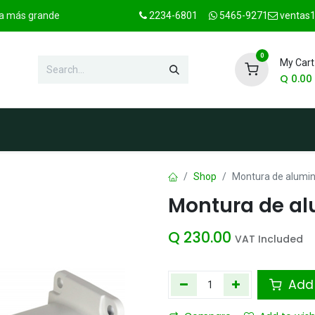
ica más grande
2234-6801
5465-9271
ventas1
0
My Cart
Q
0.00
hop
Marcas
Contact us
OFER
Shop
Montura de alumin
Montura de al
Q
230.00
VAT Included
Add 