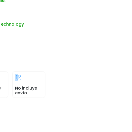
list
Technology
e
No incluye
envío