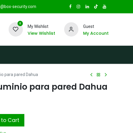
@box-security.com
0
My Wishlist
Guest
View Wishlist
My Account
TAS
Sucursales
Radio Box Security
io para pared Dahua
uminio para pared Dahua
to Cart