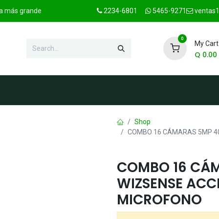
ica más grande
2234-6801
5465-9271
ventas1
0
My Cart
Q
0.00
hop
Marcas
Contact us
OFER
Shop
COMBO 16 CÁMARAS 5MP 40
COMBO 16 CÁM
WIZSENSE ACC
MICROFONO