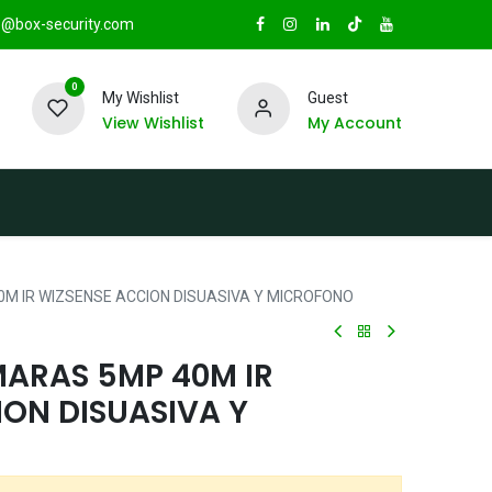
@box-security.com
0
My Wishlist
Guest
View Wishlist
My Account
TAS
Sucursales
Radio Box Security
M IR WIZSENSE ACCION DISUASIVA Y MICROFONO
ARAS 5MP 40M IR
ION DISUASIVA Y