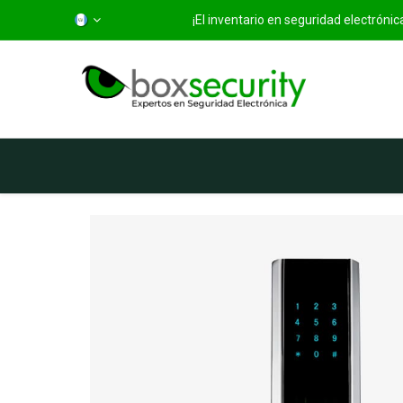
¡El inventario en seguridad electróni
Inicio
Categorías
Ti