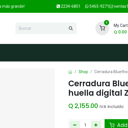
ca más grande!
2234-6801
5465-9271
ventas1
0
My Cart
Q
0.00
enda
Marcas
Contacto
OFER
Shop
Cerradura Bluethoo
Cerradura Blu
huella digital
Q
2,155.00
IVA incluido
Add 