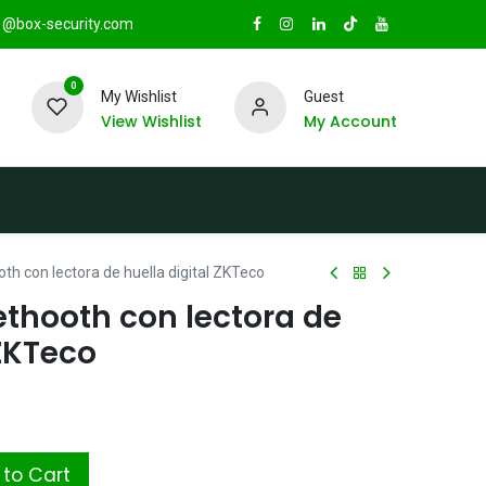
@box-security.com
0
My Wishlist
Guest
View Wishlist
My Account
TAS
Sucursales
Radio Box Security
th con lectora de huella digital ZKTeco
ethooth con lectora de
 ZKTeco
to Cart