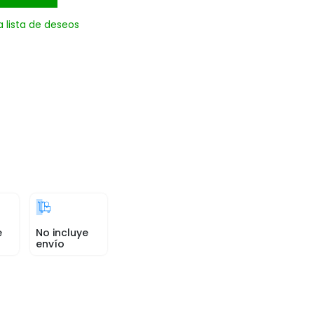
a lista de deseos
e
No incluye
envío