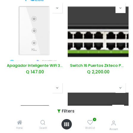
Apagador Inteligente WiFi 3 Botones Touch
Switch 16 Puertos Zkteco POE 10-100 + 2 10-100-1000
Q
147.00
Q
2,200.00
Filters
0
Home
Search
Wishlist
Account