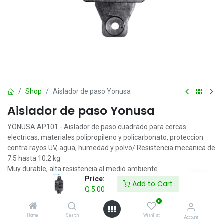
Shop
Aislador de paso Yonusa
Aislador de paso Yonusa
YONUSA AP101 - Aislador de paso cuadrado para cercas
electricas, materiales polipropileno y policarbonato, proteccion
contra rayos UV, agua, humedad y polvo/ Resistencia mecanica de
7.5 hasta 10.2 kg
Muy durable, alta resistencia al medio ambiente.
Price:
Protección contra Rayos UV, agua, humedad y polvo.
Add to Cart
Q
5.00
Resistencia mecánica de 7.5 hasta 10.2 Kg.
Flexibilidad y fuerza.
0
Resistencia dieléctrica.
Home
Search
Wishlist
Account
Aislamiento hasta 18 KV máxima.