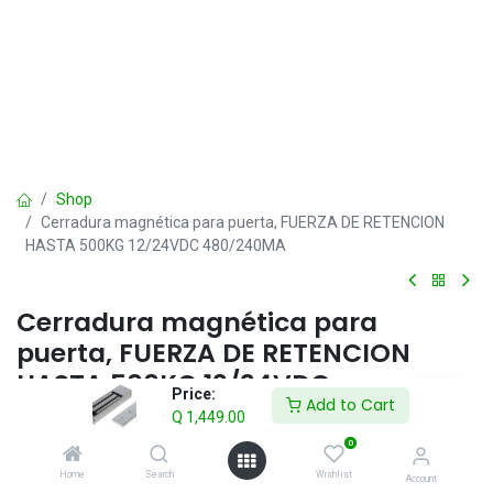
Shop
Cerradura magnética para puerta, FUERZA DE RETENCION
HASTA 500KG 12/24VDC 480/240MA
Cerradura magnética para
puerta, FUERZA DE RETENCION
HASTA 500KG 12/24VDC
Price:
Add to Cart
480/240MA
Q
1,449.00
0
> 500KG Antitirón
> Dispositivo de protección de corriente inversa incorporado
Home
Search
Wishlist
Account