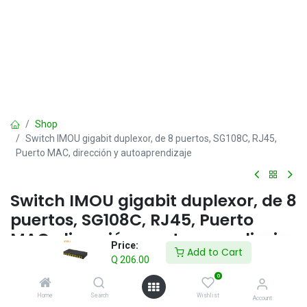
Shop
Switch IMOU gigabit duplexor, de 8 puertos, SG108C, RJ45,
Puerto MAC, dirección y autoaprendizaje
Switch IMOU gigabit duplexor, de 8
puertos, SG108C, RJ45, Puerto
MAC, dirección y autoaprendizaje
Price:
Add to Cart
Q
206.00
Q
206.00
IVA incluido
0
Home
Search
Wishlist
Account