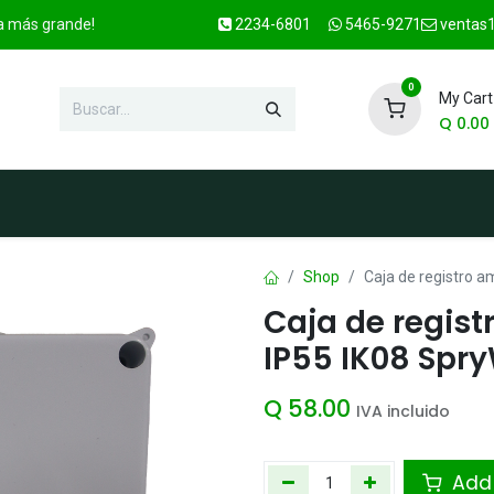
ca más grande!
2234-6801
5465-9271
ventas1
0
My Cart
Q
0.00
enda
Marcas
Contacto
OFER
Shop
Caja de registro 
Caja de regis
IP55 IK08 Spry
Q
58.00
IVA incluido
Add 