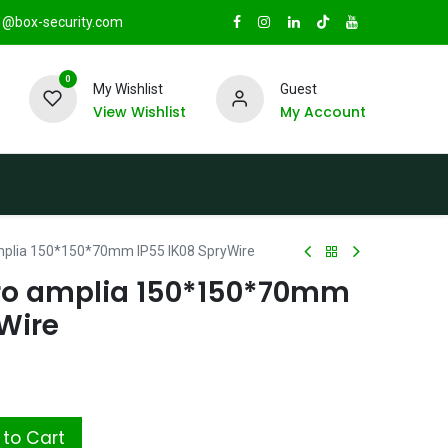
@box-security.com
0
My Wishlist
Guest
View Wishlist
My Account
TAS
Sucursales
Radio Box Security
amplia 150*150*70mm IP55 IK08 SpryWire
tro amplia 150*150*70mm
Wire
to Cart