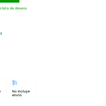
a lista de deseos
RE
e
No incluye
envío