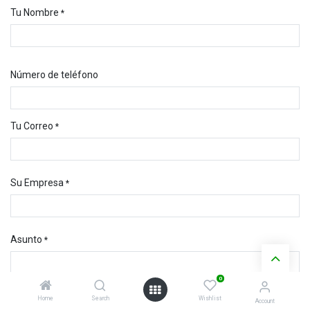
Tu Nombre
*
Número de teléfono
Tu Correo
*
Su Empresa
*
Asunto
*
0
Su Pregunta
*
Home
Search
Wishlist
Account