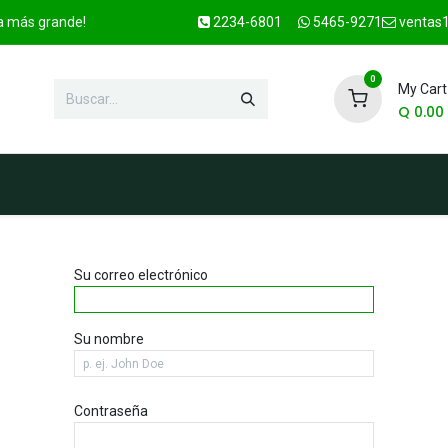
ca más grande!
2234-6801
5465-9271
ventas1
0
My Cart
Q
0.00
enda
Marcas
Contacto
OFER
Su correo electrónico
Su nombre
Contraseña