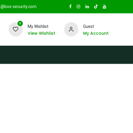
@box-security.com
0
My Wishlist
Guest
View Wishlist
My Account
TAS
Sucursales
Radio Box Security