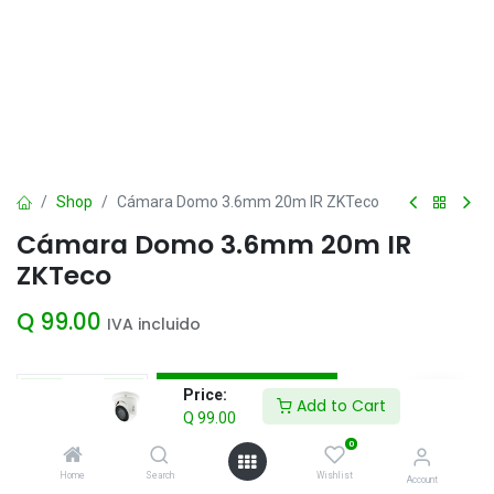
Shop
Cámara Domo 3.6mm 20m IR ZKTeco
Cámara Domo 3.6mm 20m IR
ZKTeco
Q
99.00
IVA incluido
Add to Cart
Price:
Add to Cart
Q
99.00
Agregar a la lista de deseos
0
Home
Search
Wishlist
Account