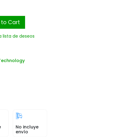
to Cart
a lista de deseos
Technology
e
No incluye
envío