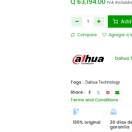
Q
63,194.00
IVA incluido
Add 
Compare
Agregar a l
Dahua 
Tags :
Dahua Technology
Share :
Terms and Conditions :
100% original
30 días d
garantía