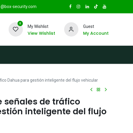
@box-security.com
0
My Wishlist
Guest
View Wishlist
My Account
TAS
Sucursales
Radio Box Security
ico Dahua para gestión inteligente del flujo vehicular
 señales de tráfico
tión inteligente del flujo