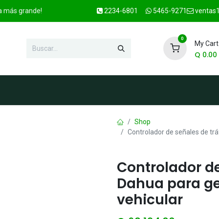
ca más grande!
2234-6801
5465-9271
ventas1
0
My Cart
Q
0.00
enda
Marcas
Contacto
OFER
Shop
Controlador de señales de tráf
Controlador de
Dahua para ges
vehicular