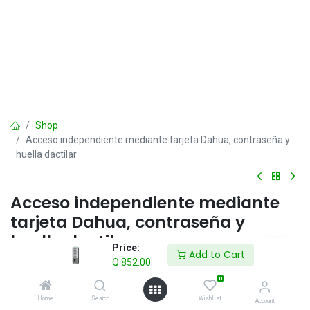
Shop
Acceso independiente mediante tarjeta Dahua, contraseña y
huella dactilar
Acceso independiente mediante
tarjeta Dahua, contraseña y
huella dactilar
Price:
Add to Cart
Q
852.00
Q
852.00
IVA incluido
0
Home
Search
Wishlist
Account