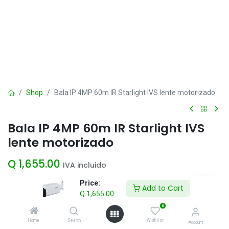
Shop
Bala IP 4MP 60m IR Starlight IVS lente motorizado
Bala IP 4MP 60m IR Starlight IVS
lente motorizado
Q
1,655.00
IVA incluido
Price:
Add to Cart
Q
1,655.00
Add to Cart
0
Agregar a la lista de deseos
Home
Search
Wishlist
Account