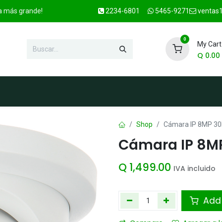
ca más grande!
2234-6801
5465-9271
ventas1
0
My Cart
Q
0.00
enda
Marcas
Contacto
OFER
Shop
Cámara IP 8MP 3
Cámara IP 8M
Q
1,499.00
IVA incluido
Add 