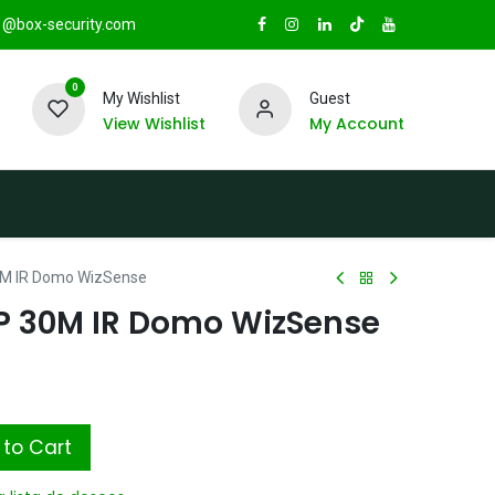
@box-security.com
0
My Wishlist
Guest
View Wishlist
My Account
TAS
Sucursales
Radio Box Security
0M IR Domo WizSense
P 30M IR Domo WizSense
to Cart