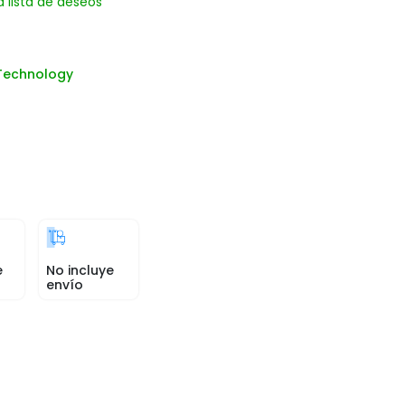
a lista de deseos
Technology
e
No incluye
envío