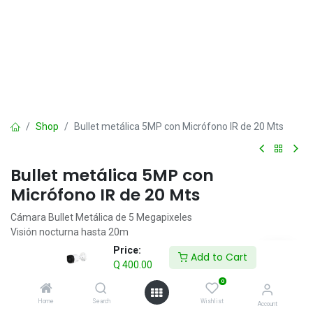
Shop
Bullet metálica 5MP con Micrófono IR de 20 Mts
Bullet metálica 5MP con
Micrófono IR de 20 Mts
Cámara Bullet Metálica de 5 Megapixeles
Visión nocturna hasta 20m
IP67 apta para exteriores"
Price:
Add to Cart
Q
400.00
Q
400.00
IVA incluido
0
Home
Search
Wishlist
Account