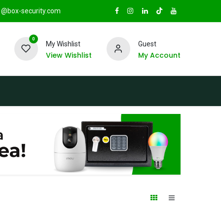
@box-security.com
0
My Wishlist
Guest
View Wishlist
My Account
TAS
Sucursales
Radio Box Security