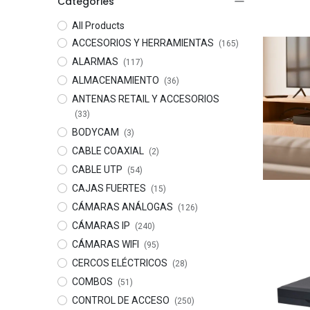
Categories
All Products
ACCESORIOS Y HERRAMIENTAS
(165)
ALARMAS
(117)
ALMACENAMIENTO
(36)
ANTENAS RETAIL Y ACCESORIOS
(33)
BODYCAM
(3)
CABLE COAXIAL
(2)
CABLE UTP
(54)
CAJAS FUERTES
(15)
CÁMARAS ANÁLOGAS
(126)
CÁMARAS IP
(240)
CÁMARAS WIFI
(95)
CERCOS ELÉCTRICOS
(28)
COMBOS
(51)
CONTROL DE ACCESO
(250)