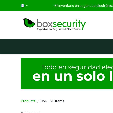
¡El inventario en seguridad electróni
Inicio
Categorías
Ti
Products
DVR
- 28 items