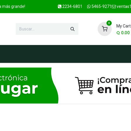
ca más grande!
2234-6801
5465-9271
ventas1
0
My Cart
Q
0.00
enda
Marcas
Contacto
OFER