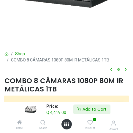
Shop
COMBO 8 CÁMARAS 1080P 80M IR METÁLICAS 1TB
COMBO 8 CÁMARAS 1080P 80M IR
METÁLICAS 1TB
Este producto ya no está disponible.
Price:
Add to Cart
Q
4,419.00
0
COMBOS
Home
Search
Wishlist
Account