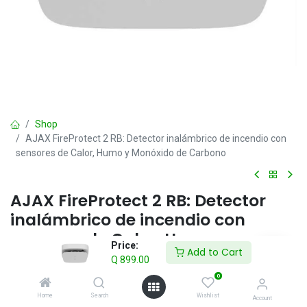
Shop
AJAX FireProtect 2 RB: Detector inalámbrico de incendio con
sensores de Calor, Humo y Monóxido de Carbono
AJAX FireProtect 2 RB: Detector
inalámbrico de incendio con
sensores de Calor, Humo y
Price:
Add to Cart
Monóxido de Carbono
Q
899.00
0
Q
899.00
IVA incluido
Home
Search
Wishlist
Account