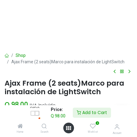
Shop
Ajax Frame (2 seats)Marco para instalación de LightSwitch
Ajax Frame (2 seats)Marco para
instalación de LightSwitch
Q
98.00
IVA incluido
Price:
Add to Cart
Q
98.00
Add to Cart
0
Home
Search
Wishlist
Account