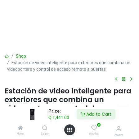
Shop
Estación de video inteligente para exteriores que combina un
videoportero y control de acceso remoto a puertas
Estación de video inteligente para
exteriores que combina un
videoportero y control de acceso
Price:
Add to Cart
remoto a puertas
Q
1,441.00
0
Q
1,441.00
IVA incluido
Home
Search
Wishlist
Account