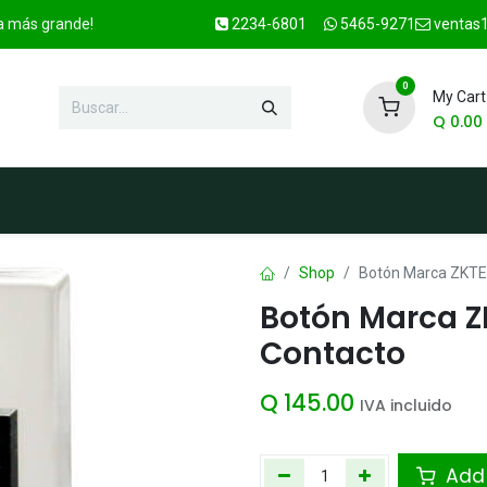
ca más grande!
2234-6801
5465-9271
ventas1
0
My Cart
Q
0.00
enda
Marcas
Contacto
OFER
Shop
Botón Marca ZKTEC
Botón Marca Z
Contacto
Q
145.00
IVA incluido
Add 