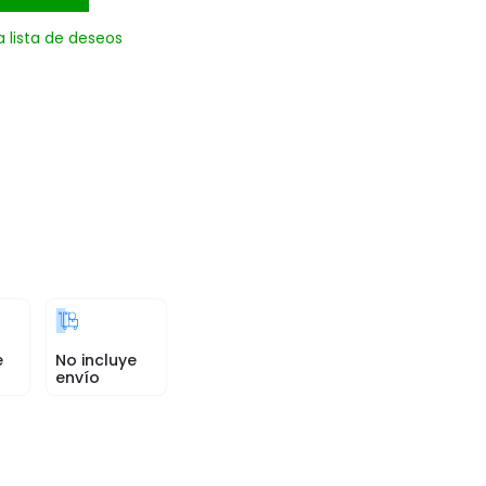
a lista de deseos
e
No incluye
envío