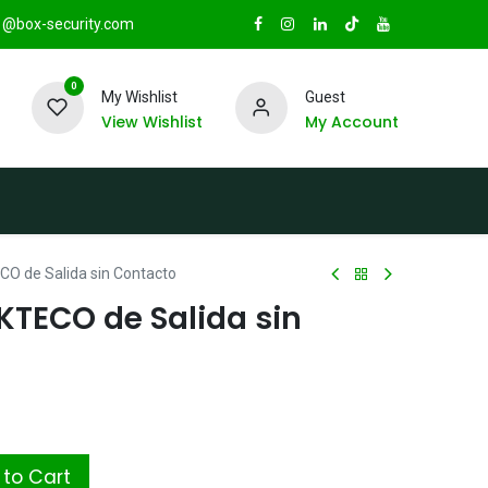
@box-security.com
0
My Wishlist
Guest
View Wishlist
My Account
TAS
Sucursales
Radio Box Security
O de Salida sin Contacto
KTECO de Salida sin
to Cart