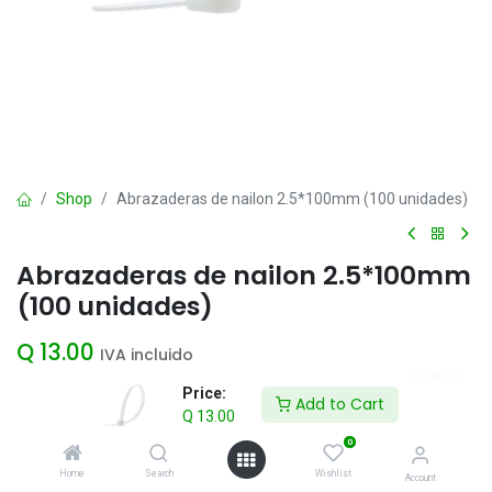
Shop
Abrazaderas de nailon 2.5*100mm (100 unidades)
Abrazaderas de nailon 2.5*100mm
(100 unidades)
Q
13.00
IVA incluido
Price:
Add to Cart
Q
13.00
Add to Cart
0
Agregar a la lista de deseos
Home
Search
Wishlist
Account