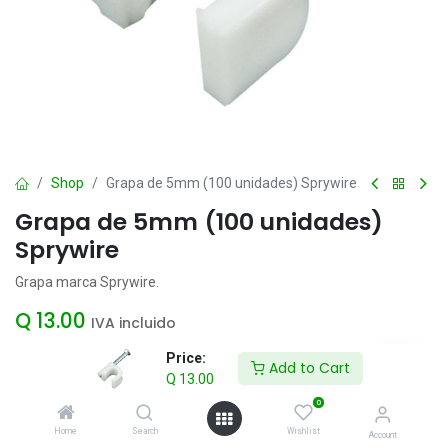
Shop
Grapa de 5mm (100 unidades) Sprywire
Grapa de 5mm (100 unidades)
Sprywire
Grapa marca Sprywire.
Q
13.00
IVA incluido
Price:
Add to Cart
Q
13.00
Add to Cart
0
Agregar a la lista de deseos
Home
Search
Wishlist
Account