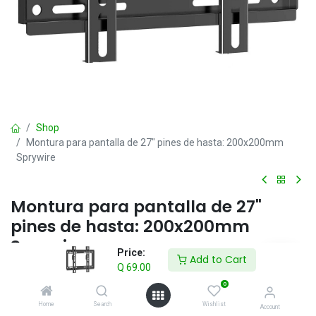
Shop
Montura para pantalla de 27" pines de hasta: 200x200mm
Sprywire
Montura para pantalla de 27"
pines de hasta: 200x200mm
Sprywire
Price:
Add to Cart
Q
69.00
Q
69.00
IVA incluido
0
Home
Search
Wishlist
Account