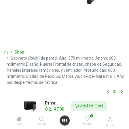
Shop
Gabinete (Rack) de pared- Alto: 370 milimetro; Ancho: 600
milimetro; Diseño: Puerta Frontal de cristal, chapa de Seguridad,
Paneles laterales removibles, y ventilador; Profundidad: 600
milimetro; Unidad de Rack: 6u; Marca: AudioPipe- Garantía: 1 Año
por desperfectos de fabrica.
Gabinete (Rack) de pared- Alto:
Price:
Add to Cart
370 milimetro; Ancho: 600
Q
2,147.00
milimetro; Diseño: Puerta Frontal
0
de cristal, chapa de Seguridad,
Home
Search
Wishlist
Account