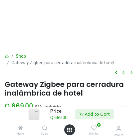
Shop
Gateway Zigbee para cerradura inalámbrica de hotel
Gateway Zigbee para cerradura
inalámbrica de hotel
Q
669.00
IVA incluido
Price:
Add to Cart
Q
669.00
Add to Cart
0
Home
Search
Wishlist
Account