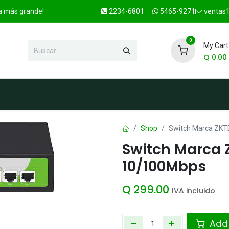
ca más grande!
2234-6801
5465-9271
ventas1
0
My Cart
Q
0.00
enda
Marcas
Contacto
OFER
Shop
Switch Marca ZKT
Switch Marca 
10/100Mbps
Q
299.00
IVA incluido
Add 