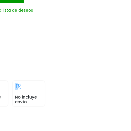
a lista de deseos
e
No incluye
envío