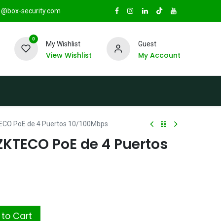
@box-security.com
0
My Wishlist
Guest
View Wishlist
My Account
TAS
Sucursales
Radio Box Security
ECO PoE de 4 Puertos 10/100Mbps
ZKTECO PoE de 4 Puertos
to Cart