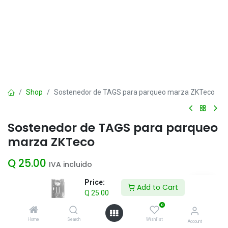
Shop
Sostenedor de TAGS para parqueo marza ZKTeco
Sostenedor de TAGS para parqueo
marza ZKTeco
Q
25.00
IVA incluido
Price:
Add to Cart
Q
25.00
Add to Cart
0
Agregar a la lista de deseos
Home
Search
Wishlist
Account