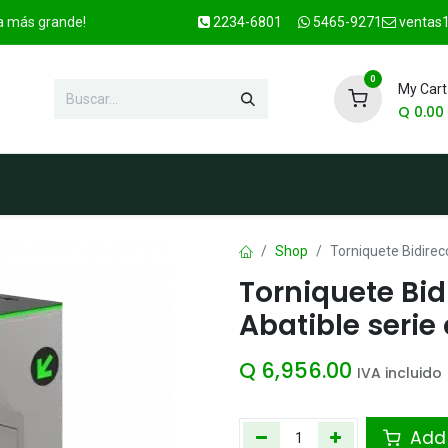
ca más grande!
2234-6801
5465-9271
ventas1
0
My Cart
Q
0.00
enda
Marcas
Contacto
OFER
Shop
Torniquete Bidirec
Torniquete Bid
Abatible seri
Q
6,956.00
IVA incluido
Add 