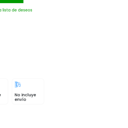
a lista de deseos
e
No incluye
envío