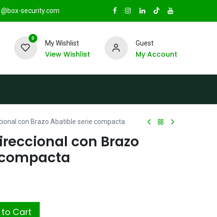
@box-security.com
0
My Wishlist
Guest
View Wishlist
My Account
TAS
Sucursales
Radio Box Security
cional con Brazo Abatible serie compacta
ireccional con Brazo
e compacta
to Cart