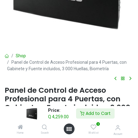
Shop
Panel de Control de Acceso Profesional para 4 Puertas, con
Gabinete y Fuente incluidos, 3 000 Huellas, Biometría
Panel de Control de Acceso
Profesional para 4 Puertas, con
Gabinete y Fuente incluidos, 3 000
Price:
Add to Cart
Huellas, Biometría
Q
4,259.00
0
Q
4,259.00
IVA incluido
Home
Search
Wishlist
Account