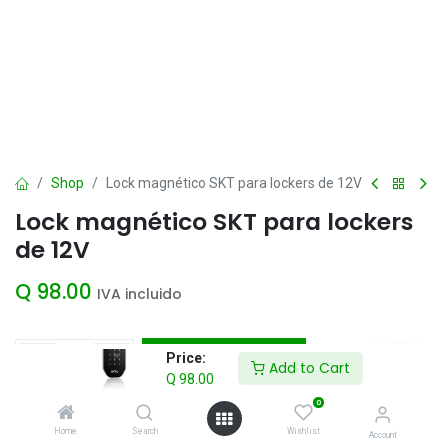
Shop
Lock magnético SKT para lockers de 12V
Lock magnético SKT para lockers
de 12V
Q
98.00
IVA incluido
Add to Cart
Price:
Add to Cart
Q
98.00
Agregar a la lista de deseos
0
Home
Search
Wishlist
Account