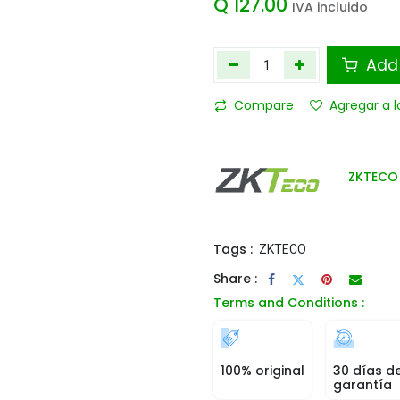
Q
127.00
IVA incluido
Add 
Compare
Agregar a l
ZKTECO
Tags :
ZKTECO
Share :
Terms and Conditions :
100% original
30 días d
garantía