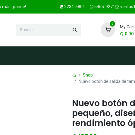
ca más grande!
2234-6801
5465-9271
ventas1
0
My Cart
Q
0.00
enda
Marcas
Contacto
OFER
Shop
Nuevo botón de salida de ta
Nuevo botón d
pequeño, dise
rendimiento ó