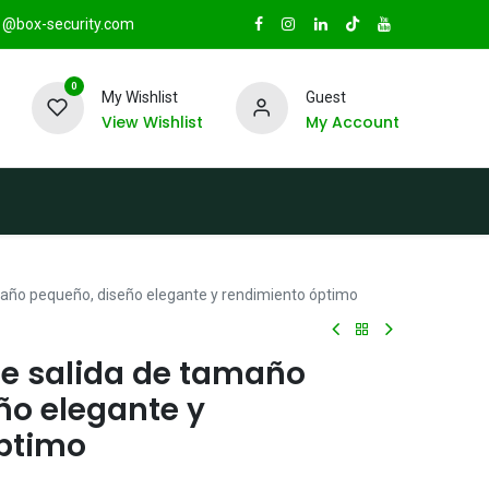
@box-security.com
0
My Wishlist
Guest
View Wishlist
My Account
TAS
Sucursales
Radio Box Security
maño pequeño, diseño elegante y rendimiento óptimo
e salida de tamaño
ño elegante y
ptimo