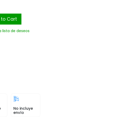
to Cart
a lista de deseos
e
No incluye
envío