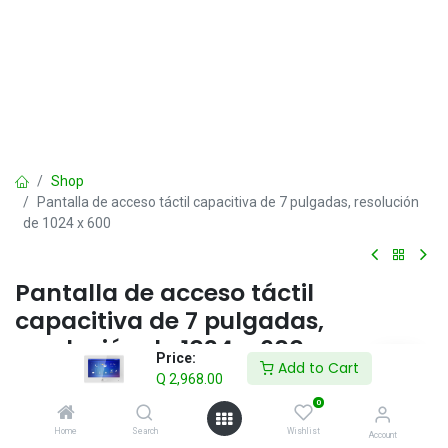
Shop
Pantalla de acceso táctil capacitiva de 7 pulgadas, resolución
de 1024 x 600
Pantalla de acceso táctil
capacitiva de 7 pulgadas,
resolución de 1024 x 600
Price:
Add to Cart
Q
2,968.00
Q
2,968.00
IVA incluido
0
Home
Search
Wishlist
Account