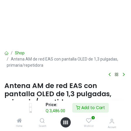
Shop
Antena AM de red EAS con pantalla OLED de 1,3 pulgadas,
primaria/repetidora
Antena AM de red EAS con
pantalla OLED de 1,3 pulgadas,
primaria/repetidora
Price:
Add to Cart
Q
3,486.00
Q
3,486.00
IVA incluido
0
Home
Search
Wishlist
Account