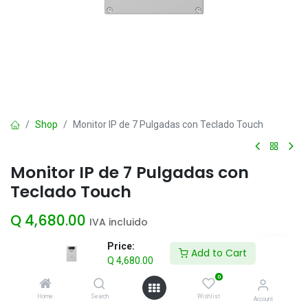
Shop
Monitor IP de 7 Pulgadas con Teclado Touch
Monitor IP de 7 Pulgadas con
Teclado Touch
Q
4,680.00
IVA incluido
Price:
Add to Cart
Q
4,680.00
Add to Cart
0
Agregar a la lista de deseos
Home
Search
Wishlist
Account