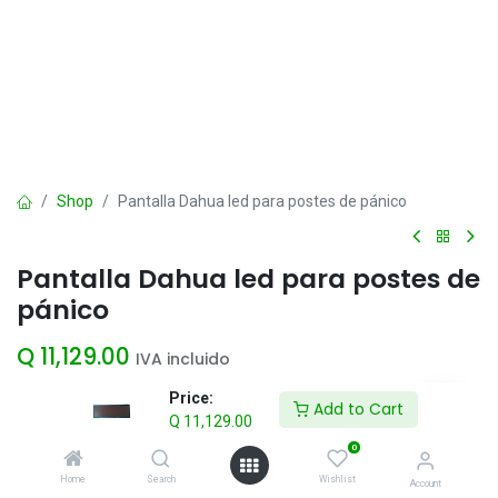
Shop
Pantalla Dahua led para postes de pánico
Pantalla Dahua led para postes de
pánico
Q
11,129.00
IVA incluido
Price:
Add to Cart
Q
11,129.00
Add to Cart
0
Agregar a la lista de deseos
Home
Search
Wishlist
Account