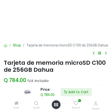
Shop
Tarjeta de memoria microSD C100 de 256GB Dahua
Tarjeta de memoria microSD C100
de 256GB Dahua
Q
784.00
IVA incluido
Price:
Add to Cart
Q
784.00
Add to Cart
0
Agregar a la lista de deseos
Home
Search
Wishlist
Account