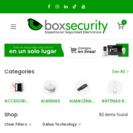
0
Categories
See All
ACCESORIOS Y HERRAMIENTAS
ALARMAS
ALMACENAMIENTO
ANTENAS RETAIL Y ACCESORIOS
Shop
82 items found.
Clear Filters
Dahua Technology