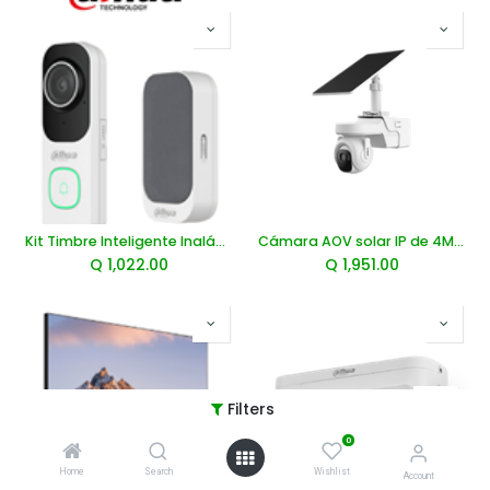
Kit Timbre Inteligente Inalámbrico, Wifi 2.4 Ghz, Cámara de 4MP, Compatible con DMSS
Cámara AOV solar IP de 4MP con movimiento horizontal y vertical 4G
Q
1,022.00
Q
1,951.00
Filters
0
Home
Search
Wishlist
Account