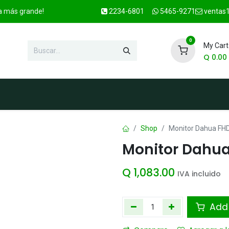
ca más grande!
2234-6801
5465-9271
ventas1
0
My Cart
Q
0.00
enda
Marcas
Contacto
OFER
Shop
Monitor Dahua FHD
Monitor Dahua
Q
1,083.00
IVA incluido
Add 