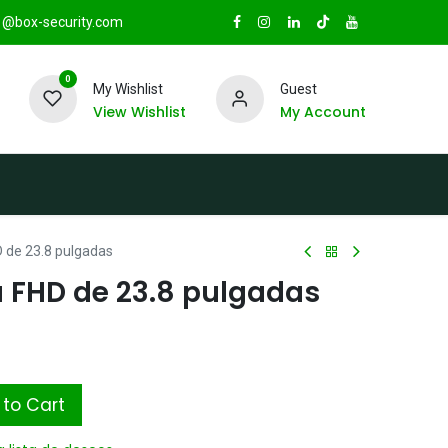
@box-security.com
0
My Wishlist
Guest
View Wishlist
My Account
TAS
Sucursales
Radio Box Security
 de 23.8 pulgadas
 FHD de 23.8 pulgadas
to Cart