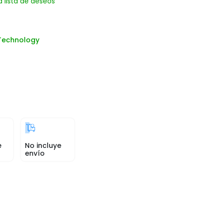
a lista de deseos
Technology
e
No incluye
envío