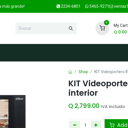
ca más grande!
2234-6801
5465-9271
ventas1
0
My Cart
Q
0.00
enda
Marcas
Contacto
OFER
Shop
KIT Videoportero IP
KIT Videoporter
interior
Q
2,799.00
IVA incluido
Add 