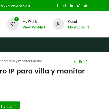
@box-security.com
0
My Wishlist
Guest
View Wishlist
My Account
TAS
Sucursales
Radio Box Security
 para villa y monitor interior
o IP para villa y monitor
to Cart