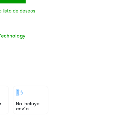
a lista de deseos
Technology
e
No incluye
envío