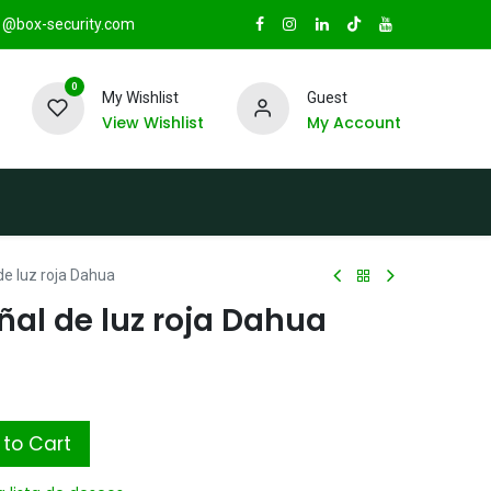
@box-security.com
0
My Wishlist
Guest
View Wishlist
My Account
TAS
Sucursales
Radio Box Security
de luz roja Dahua
ñal de luz roja Dahua
to Cart