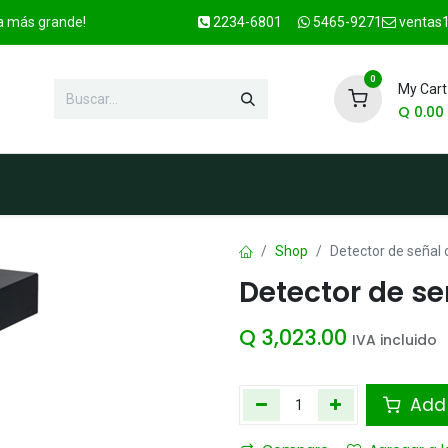
ca más grande!
2234-6801
5465-9271
ventas1
0
My Cart
Q
0.00
enda
Marcas
Contacto
OFER
Shop
Detector de señal 
Detector de se
Q
3,023.00
IVA incluido
Add 