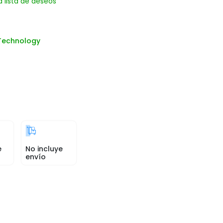
a lista de deseos
Technology
e
No incluye
envío