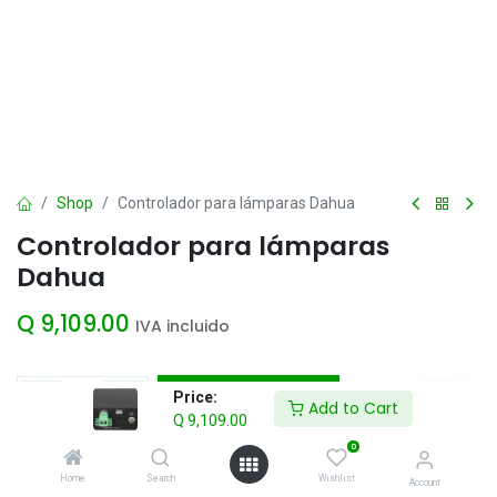
Shop
Controlador para lámparas Dahua
Controlador para lámparas
Dahua
Q
9,109.00
IVA incluido
Add to Cart
Price:
Add to Cart
Q
9,109.00
Agregar a la lista de deseos
0
Home
Search
Wishlist
Account